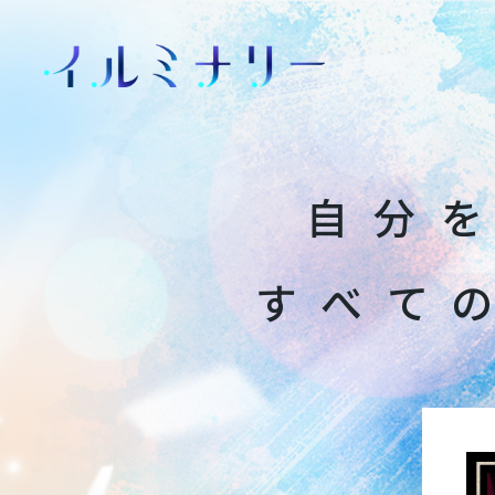
自
分
す
べ
て