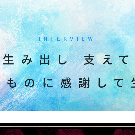
INTERVIEW
を
生
み
出
し
支
え
の
も
の
に
感
謝
し
て