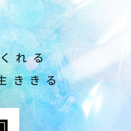
て
く
れ
る
生
き
き
る